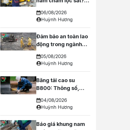
nam châm lọc sắt? 5
Lý do QUAN TRỌNG!
06/08/2026
Huỳnh Hương
Đảm bảo an toàn lao
động trong ngành
khai thác và sản xuất
05/08/2026
vật liệu xây dựng tại
Huỳnh Hương
Nghệ An
Băng tải cao su
B800: Thông số,
ứng dụng, hướng
04/08/2026
dẫn lựa chọn!
Huỳnh Hương
Báo giá khung nam