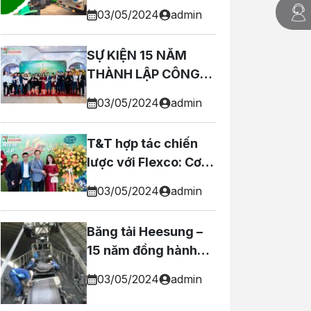
25/3 – 31/3 của T&T
03/05/2024
admin
SỰ KIỆN 15 NĂM
THÀNH LẬP CÔNG
TY T&T
03/05/2024
admin
T&T hợp tác chiến
lược với Flexco: Cơ
hội cùng phát triển!
03/05/2024
admin
Băng tải Heesung –
15 năm đồng hành
cùng các doanh
03/05/2024
admin
nghiệp Việt