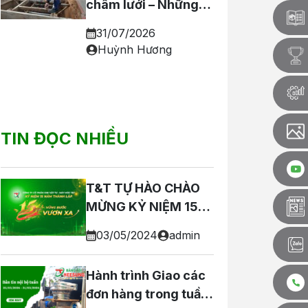
châm lưới – Những
yếu tố bạn cần biết
31/07/2026
trước khi đặt hàng
Huỳnh Hương
TIN ĐỌC NHIỀU
T&T TỰ HÀO CHÀO
MỪNG KỶ NIỆM 15
NĂM THÀNH LẬP
03/05/2024
admin
Hành trình Giao các
đơn hàng trong tuần