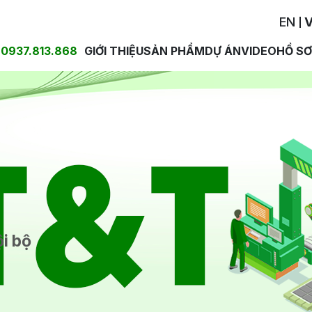
EN
V
0937.813.868
GIỚI THIỆU
SẢN PHẨM
DỰ ÁN
VIDEO
HỒ SƠ
i bộ