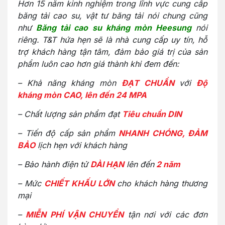
Hơn 15 năm kinh nghiệm trong lĩnh vực cung cấp
băng tải cao su, vật tư băng tải nói chung cũng
như
Băng tải cao su kháng mòn Heesung
nói
riêng. T&T hứa hẹn sẽ là nhà cung cấp uy tín, hỗ
trợ khách hàng tận tâm, đảm bảo giá trị của sản
phẩm luôn cao hơn giá thành khi đem đến:
– Khả năng kháng mòn
ĐẠT CHUẨN
với
Độ
kháng mòn CAO, lên đến 24 MPA
– Chất lượng sản phẩm đạt
Tiêu chuẩn DIN
– Tiến độ cấp sản phẩm
NHANH CHÓNG, ĐẢM
BẢO
lịch hẹn với khách hàng
– Bảo hành điện tử
DÀI HẠN
lên đến
2 năm
– Mức
CHIẾT KHẤU LỚN
cho khách hàng thương
mại
–
MIỄN PHÍ VẬN CHUYỂN
tận nơi với các đơn