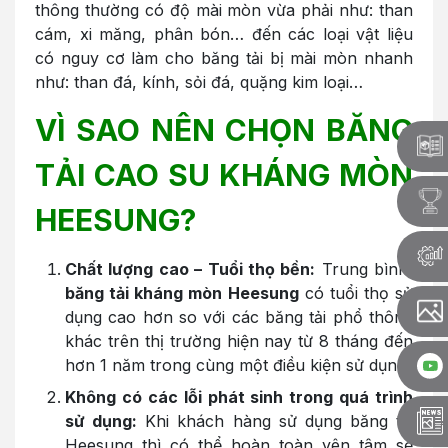
thông thường có độ mài mòn vừa phải như: than
cám, xi măng, phân bón… đến các loại vật liệu
có nguy cơ làm cho băng tải bị mài mòn nhanh
như: than đá, kính, sỏi đá, quặng kim loại…
VÌ SAO NÊN CHỌN BĂNG
TẢI CAO SU KHÁNG MÒN
HEESUNG?
Chất lượng cao – Tuổi thọ bền:
Trung bình,
băng tải kháng mòn Heesung
có tuổi thọ sử
dụng cao hơn so với các băng tải phổ thông
khác trên thị trường hiện nay từ 8 tháng đến
hơn 1 năm trong cùng một điều kiện sử dụng.
Không có các lỗi phát sinh trong quá trình
sử dụng:
Khi khách hàng sử dụng băng tải
Heesung thì có thể hoàn toàn yên tâm sẽ