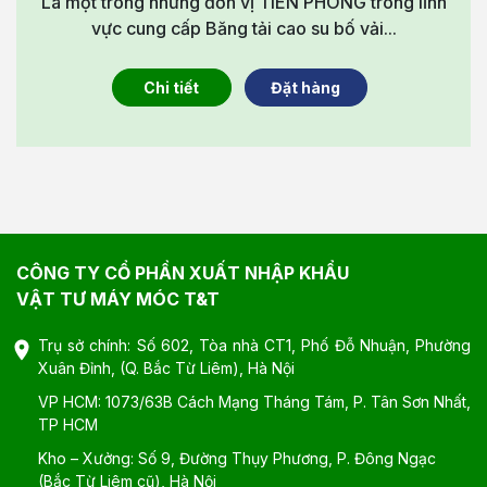
Là một trong những đơn vị TIÊN PHONG trong lĩnh
vực cung cấp Băng tải cao su bố vải...
Chi tiết
Đặt hàng
CÔNG TY CỔ PHẦN XUẤT NHẬP KHẨU
VẬT TƯ MÁY MÓC T&T
Trụ sở chính: Số 602, Tòa nhà CT1, Phố Đỗ Nhuận, Phường
Xuân Đỉnh, (Q. Bắc Từ Liêm), Hà Nội
VP HCM: 1073/63B Cách Mạng Tháng Tám, P. Tân Sơn Nhất,
TP HCM
Kho – Xưởng: Số 9, Đường Thụy Phương, P. Đông Ngạc
(Bắc Từ Liêm cũ), Hà Nội