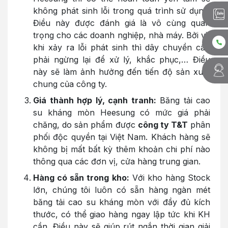
không phát sinh lỗi trong quá trình sử dụng.
Điều này được đánh giá là vô cùng quan
trọng cho các doanh nghiệp, nhà máy. Bởi vì,
khi xảy ra lỗi phát sinh thì dây chuyền cần
phải ngừng lại để xử lý, khắc phục,… Điều
này sẽ làm ảnh hưởng đến tiến độ sản xuất
chung của công ty.
Giá thành hợp lý, cạnh tranh:
Băng tải cao
su kháng mòn Heesung có mức giá phải
chăng, do sản phẩm được
công ty T&T
phân
phối độc quyền tại Việt Nam. Khách hàng sẽ
không bị mất bất kỳ thêm khoản chi phí nào
thông qua các đơn vị, cửa hàng trung gian.
Hàng có sẵn trong kho:
Với kho hàng Stock
lớn, chúng tôi luôn có sẵn hàng ngàn mét
băng tải cao su kháng mòn với đầy đủ kích
thước, có thể giao hàng ngay lập tức khi KH
cần. Điều này sẽ giúp rút ngắn thời gian giải