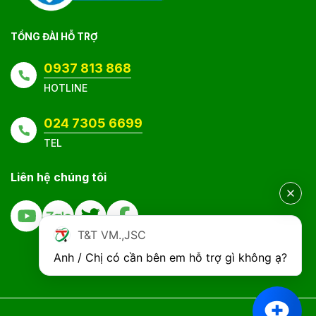
TỔNG ĐÀI HỖ TRỢ
0937 813 868
HOTLINE
024 7305 6699
TEL
Liên hệ chúng tôi
T&T VM.,JSC
Anh / Chị có cần bên em hỗ trợ gì không ạ?