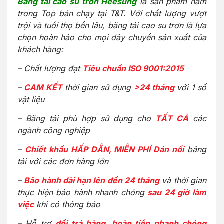
Băng tải cao su trơn Heesung
là sản phẩm nằm
trong Top bán chạy tại T&T. Với chất lượng vượt
trội và tuổi thọ bền lâu, băng tải cao su trơn là lựa
chọn hoàn hảo cho mọi dây chuyền sản xuất của
khách hàng:
– Chất lượng đạt
Tiêu chuẩn ISO 9001:2015
–
CAM KẾT
thời gian sử dụng
>24 tháng
với 1 số
vật liệu
– Băng tải phù hợp sử dụng cho
TẤT CẢ
các
ngành công nghiệp
–
Chiết khấu HẤP DẪN, MIỄN PHÍ Dán nối
băng
tải với các đơn hàng lớn
–
Bảo hành dài hạn lên đến 24 tháng
và thời gian
thực hiện bảo hành nhanh chóng
sau 24 giờ làm
việc
khi có thông báo
– Hỗ trợ
đổi trả hàng, hoàn tiền nhanh chóng