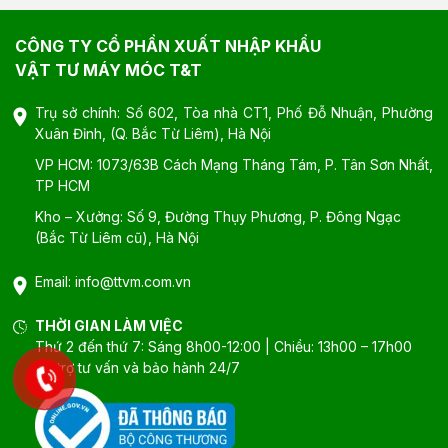
CÔNG TY CỔ PHẦN XUẤT NHẬP KHẨU
VẬT TƯ MÁY MÓC T&T
Trụ sở chính: Số 602, Tòa nhà CT1, Phố Đỗ Nhuận, Phường
Xuân Đỉnh, (Q. Bắc Từ Liêm), Hà Nội
VP HCM: 1073/63B Cách Mạng Tháng Tám, P. Tân Sơn Nhất,
TP HCM
Kho – Xưởng: Số 9, Đường Thụy Phương, P. Đông Ngạc
(Bắc Từ Liêm cũ), Hà Nội
Email:
info@ttvm.com.vn
THỜI GIAN LÀM VIỆC
Thứ 2 đến thứ 7: Sáng 8h00-12:00 | Chiều: 13h00 – 17h00
Hổ trợ tư vấn và bảo hành 24/7