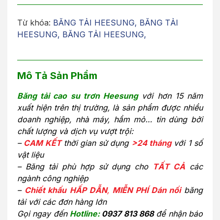
Từ khóa:
BĂNG TẢI HEESUNG
,
BĂNG TẢI
HEESUNG
,
BĂNG TẢI HEESUNG
,
Mô Tả Sản Phẩm
Băng tải cao su trơn Heesung
với hơn 15 năm
xuất hiện trên thị trường, là sản phẩm được nhiều
doanh nghiệp, nhà máy, hầm mỏ… tin dùng bởi
chất lượng và dịch vụ vượt trội:
–
CAM KẾT
thời gian sử dụng
>24 tháng
với 1 số
vật liệu
– Băng tải phù hợp sử dụng cho
TẤT CẢ
các
ngành công nghiệp
–
Chiết khấu
HẤP DẪN
,
MIỄN PHÍ Dán nối
băng
tải với các đơn hàng lớn
Gọi ngay đến
Hotline:
0937 813 868
để nhận báo