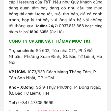
cấp Heesung của T&T. Nếu như Quý khách cũng
đang quan tâm hay đang có nhu cầu tìm mua
băng tải chất lượng tốt, tuổi thọ bền, giá cả cạnh
tranh, hợp lý thì hãy vui lòng liên hệ với chúng
tôi thông
0937.813.868
qua
Hotline 24/7:
hoặc tổng
đài miễn phí
1800.6355
(Giờ HC).
CÔNG TY CP XNK VẬT TƯ MÁY MÓC T&T
Trụ sở chính:
Số 602, Tòa nhà CT1, Phố Đỗ
Nhuận, Phường Xuân Đỉnh, (Q. Bắc Từ Liêm), Hà
Nội
VP HCM:
1073/63B Cách Mạng Tháng Tám, P.
Tân Sơn Nhất, TP HCM
Kho – Xưởng:
Số 9 Thụy Phương, P. Đông Ngạc,
(Q. Bắc Từ Liêm), HN
Tel :
(+84) 47305 6699