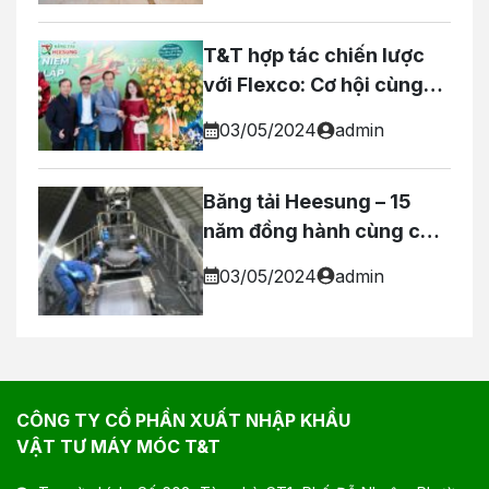
T&T hợp tác chiến lược
với Flexco: Cơ hội cùng
phát triển!
03/05/2024
admin
Băng tải Heesung – 15
năm đồng hành cùng các
doanh nghiệp Việt
03/05/2024
admin
CÔNG TY CỔ PHẦN XUẤT NHẬP KHẨU
VẬT TƯ MÁY MÓC T&T