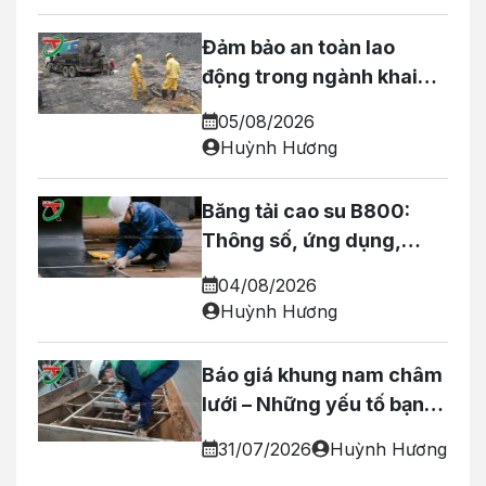
Đảm bảo an toàn lao
động trong ngành khai
thác và sản xuất vật liệu
05/08/2026
xây dựng tại Nghệ An
Huỳnh Hương
Băng tải cao su B800:
Thông số, ứng dụng,
hướng dẫn lựa chọn!
04/08/2026
Huỳnh Hương
Báo giá khung nam châm
lưới – Những yếu tố bạn
cần biết trước khi đặt
31/07/2026
Huỳnh Hương
hàng