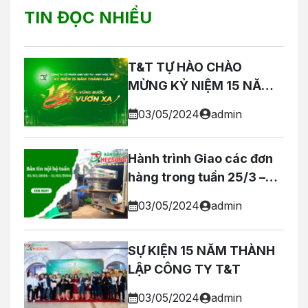
TIN ĐỌC NHIỀU
T&T TỰ HÀO CHÀO
MỪNG KỶ NIỆM 15 NĂM
THÀNH LẬP
03/05/2024
admin
Hành trình Giao các đơn
hàng trong tuần 25/3 –
31/3 của T&T
03/05/2024
admin
SỰ KIỆN 15 NĂM THÀNH
LẬP CÔNG TY T&T
03/05/2024
admin