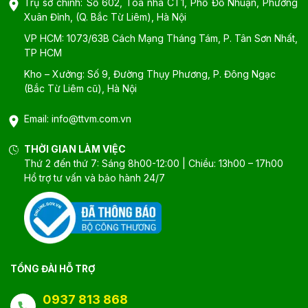
Trụ sở chính: Số 602, Tòa nhà CT1, Phố Đỗ Nhuận, Phường
Xuân Đỉnh, (Q. Bắc Từ Liêm), Hà Nội
VP HCM: 1073/63B Cách Mạng Tháng Tám, P. Tân Sơn Nhất,
TP HCM
Kho – Xưởng: Số 9, Đường Thụy Phương, P. Đông Ngạc
(Bắc Từ Liêm cũ), Hà Nội
Email:
info@ttvm.com.vn
THỜI GIAN LÀM VIỆC
Thứ 2 đến thứ 7: Sáng 8h00-12:00 | Chiều: 13h00 – 17h00
Hổ trợ tư vấn và bảo hành 24/7
TỔNG ĐÀI HỖ TRỢ
0937 813 868