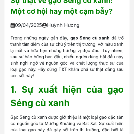
Sự thật về gạo Séng cù xanh:
Một cơ hội hay một cạm bẫy?
09/04/2025
Huỳnh Hương
Trong những ngày gần đây,
gạo Séng cù xanh
đã trở
thành tâm điểm của sự chú ý trên thị trường, với màu xanh
lạ mắt và hứa hẹn những hương vị độc đáo. Tuy nhiên,
sau sự hào hứng ban đầu, nhiều người dùng bắt đầu nảy
sinh nghi ngờ về nguồn gốc và chất lượng thực sự của
loại gạo này. Hãy cùng T&T khám phá sự thật đằng sau
cơn sốt này!
1. Sự xuất hiện của gạo
Séng cù xanh
Gạo Séng cù xanh được giới thiệu là một loại gạo đặc sản
có nguồn gốc từ Mường Khương và Bát Xát. Sự xuất hiện
của loại gạo này đã gây sốt trên thị trường, đặc biệt là